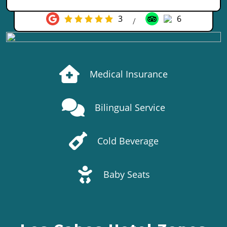
3
6
/
Medical Insurance
Bilingual Service
Cold Beverage
Baby Seats